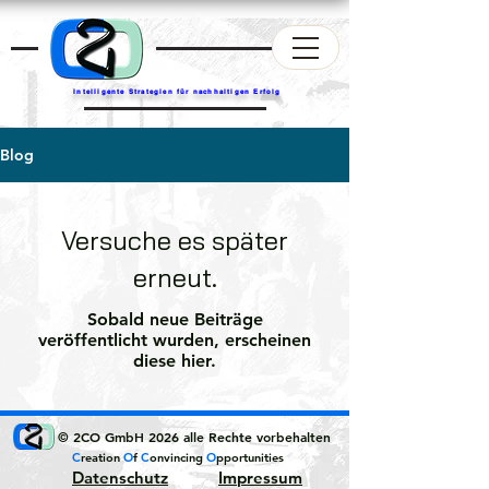
Intelligente Strategien für nachhaltigen Erfolg
Blog
Versuche es später
erneut.
Sobald neue Beiträge
veröffentlicht wurden, erscheinen
diese hier.
© 2CO GmbH 2026 alle Rechte vorbehalten
C
reation
O
f
C
onvincing
O
pportunities
Datenschutz
Impressum