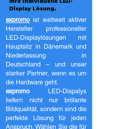
Ihre individuelle LED-
Display Lösung.
expromo
ist weltweit aktiver
Hersteller professioneller
LED-Displaylösungen mit
Hauptsitz in Dänemark und
Niederlassung in
Deutschland – und unser
starker Partner, wenn es um
die Hardware geht.
expromo
LED-Dispalys
liefern nicht nur brillante
Bildqualität, sondern sind die
perfekte Lösung für jeden
Anspruch. Wählen Sie die für