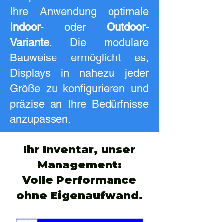
Ihre Anwendung optimale
Indoor
- oder
Outdoor-
Variante
. Die modulare
Bauweise ermöglicht es,
Displays in nahezu jeder
Größe zu konfigurieren und
präzise an Ihre Bedürfnisse
anzupassen.
Ihr Inventar, unser
Management:
Volle Performance
ohne Eigenaufwand.