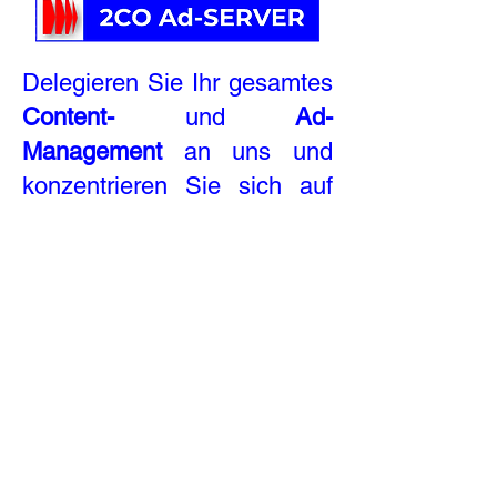
Delegieren Sie Ihr gesamtes
Content-
und
Ad-
Management
an uns und
konzentrieren Sie sich auf
Ihr Kerngeschäft. Mit
unseren
Cloud-basierten Ad
Server Services
übernehmen wir die zentrale
Steuerung und Optimierung
Ihrer Inhalte und Kampagnen
vollständig, sodass Sie
keinerlei Aufwand haben.
Darüber hinaus unterstützen