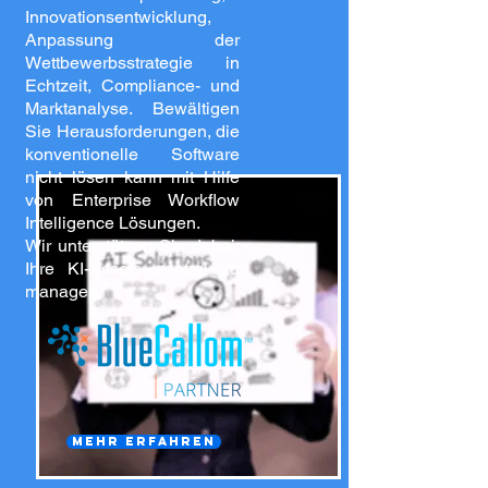
Innovationsentwicklung,
Anpassung der
Wettbewerbsstrategie in
Echtzeit, Compliance- und
Marktanalyse. Bewältigen
Sie Herausforderungen, die
konventionelle Software
nicht lösen kann mit Hilfe
von Enterprise Workflow
Intelligence Lösungen.
Wir unterstützen Sie dabei,
Ihre KI-Assets zentral zu
managen.
mehr erfahren