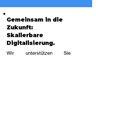
Gemeinsam in die
Zukunft:
Skalierbare
Digitalisierung.
Wir unterstützen Sie
gemeinsam mit unseren
Partnern dabei, die Chancen
der Digitalisierung optimal zu
nutzen und Ihre Effizient
durch den Einsatz von KI zu
steigern. Wir optimieren Ihre
Software und Prozesse
durch Erweiterungen mit
maßgeschneiderten KI-Tools
und helfen Ihnen Projekte
umzusetzen, die mit