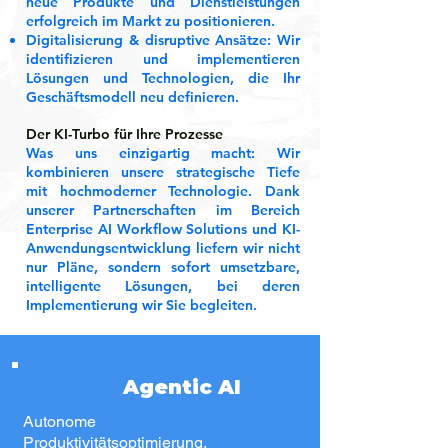
neue Produkte und Dienstleistungen
erfolgreich im Markt zu positionieren.
Digitalisierung & disruptive Ansätze: Wir
identifizieren und implementieren
Lösungen und Technologien, die Ihr
Geschäftsmodell neu definieren.​
Der KI-Turbo für Ihre Prozesse
Was uns einzigartig macht: Wir
kombinieren unsere strategische Tiefe
mit hochmoderner Technologie. Dank
unserer Partnerschaften im Bereich
Enterprise AI Workflow Solutions und KI-
Anwendungsentwicklung liefern wir nicht
nur Pläne, sondern sofort umsetzbare,
intelligente Lösungen, bei deren
Implementierung wir Sie begleiten.
Agentic AI
Autonome
Produktivitätsoptimierung,